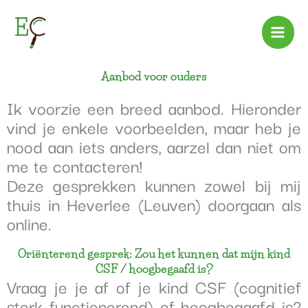
Spring
naar
de
inhoud
Aanbod voor ouders
Ik voorzie een breed aanbod. Hieronder
vind je enkele voorbeelden, maar heb je
nood aan iets anders,
aarzel dan niet om
me te contacteren!
Deze gesprekken kunnen zowel bij mij
thuis in Heverlee (Leuven) doorgaan als
online.
Oriënterend gesprek: Zou het kunnen dat mijn kind
CSF / hoogbegaafd is?
Vraag je je af of je kind CSF (cognitief
sterk functionerend) of hoogbegaafd is?